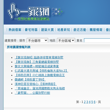
建案搜尋：縣市
地區
案名
所有購屋情報列表
【磐京琉御Ⅱ】臨路併排雙車電梯別墅
【磐京琉御】三角窗總裁電梯別墅
磐京大興臻鑽～輕鬆擁店成家專案
仁武最大透天商城【得邑倫敦大道No.2】
【得邑巨商】㊣仁雄路上旗艦電梯店王
榮總畔【得邑愛丁堡Ⅱ】
漢神巨蛋百貨核心‧【漢神商邸】
「舊城鑫店」蓮池潭國際觀光雋永地標
「豪墅園」．公園別墅行館
第 - 1
2
3
4
5
6
- 頁