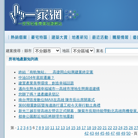
建案搜尋：縣市
地區
案名
所有地產新知列表
終結「有軌無站」 高捷岡山站興建案終定案
中油104年底前遷廠？
建置產業美學環境，創造幸福話題
邁向生態永續幸福城市—高雄市溼地生態廊道建構
您辦了嗎？遺產繼承登記
南台灣首座數位IMAX在高雄 陳市長出席開幕式
第60期重劃區暨海邊路打通工程今天舉行動土典禮
新光三越百貨高雄左營店正式開幕，陳菊市長期待能帶動北高雄商機發展
都會公園鄰近地區將辦理市地重劃
第 -
1
2
3
4
5
6
7
8
9
10
11
12
13
14
15
16
17
18
19
20
21
22
23
24
25
26
2
42
43
44
45
46
47
48
49
50
- 頁