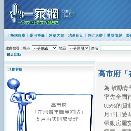
建案搜尋：縣市
地區
案名
最近活動
活動剪影
高市府「
為
鼓勵青
率先全國
0.5%
的貸
月
15
日受
帶動房屋