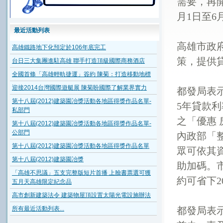
需要，再
月
1
日至
6
最近活動列表
高雄市政
高雄鐵路地下化預定於106年底完工
策，提供
台日三大集團進駐高雄 聯手打造頂級國際商務酒店
全國首條「高雄輕軌捷運」簽約 陳菊：打造移動地標
迎接2014台灣國際遊艇展 陳菊盼國際了解業界實力
都發局表
第十八屆(2012)建築園冶獎活動各地區得獎作品名單-
5
年貸款利
私部門
之「優惠
第十八屆(2012)建築園冶獎活動各地區得獎作品名單-
公部門
內
政部「
第十八屆(2012)建築園冶獎活動各地區得獎作品名單
眾可依其
第十八屆(2012)建築園冶獎
助加碼。
「高雄不思議」五支完整版短片首播 上臉書票選可獲
約可省下
2
五月天高雄限定紀念品
高市創新建築法令 建築物屋頂設置太陽光電設施辦法
都發局表
所有最近活動列表...