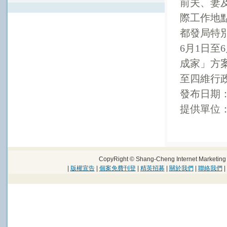
前夫、妻
際工作地
都發局特
6
月
1
日至
6
成家」方
至四維行
發布日期
提供單位
CopyRight © Shang-Cheng Internet Marke
|
版權宣告
|
個案免費刊登
|
精英招募
|
關於我們
|
聯絡我們
|