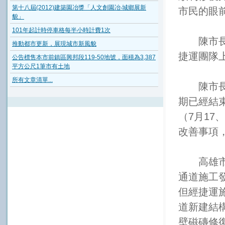
第十八屆(2012)建築園冶獎「人文創園冶‧城鄉展新
市民的眼
貌」
101年起計時停車格每半小時計費1次
陳市長強
推動都市更新，展現城市新風貌
捷運團隊
公告標售本市前鎮區興邦段119-50地號，面積為3,387
平方公尺1筆市有土地
所有文章清單...
陳市長說
期已經結
（7月17
改善事項
高雄市中
通道施工
但經捷運
道新建結
壁磁磚修