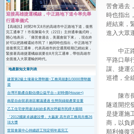
苦會過去
迎接高雄捷運橘線，中正路地下道今率先舉
時也指出
行通車儀式
經結束，
【高雄訊】封閉2年又8月的高雄市中正路地下道，復舊
進入大眾
完工通車了！市長陳菊今天（22日）主持通車儀式時，
開心地表示，「痛苦會過去，美麗會留下來」，現在終
於可以把路權還給市民了！她同時也指出，中正路地下
道復舊完工通車，代表高雄市的交通黑暗期已經結束，
中正路地
緊接著高雄捷運橘線就要在8月完工通車，帶領高雄市
平路口舉
全面進入大眾運輸的時代。
謀、捷運
地產新知文章列表
巡禮，全
建置第2級土壤液化潛勢圖~工務局規劃1/3000潛勢圖
資
台灣不動產自動估價公益平台～好時價(House+)
陳市長表
南星自由貿易港區審議通過 生態與綠能產業並重
隧道開挖
乙工住宅使用違法糾紛多再次呼籲市民睜大眼睛
是捷運施
「2012國家卓越建設獎」大贏家 高市府工務局共獲26
商，以負
項大獎
順利修復
世貿會展中心持續趕工預定明年底完工