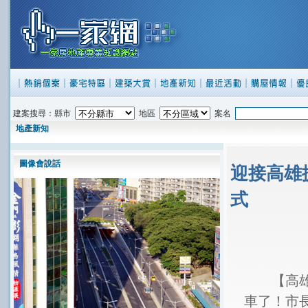
建案搜尋：縣市
地區
案名
地產新知
圖像會說話
迎接高雄
式
【高雄訊
車了！市